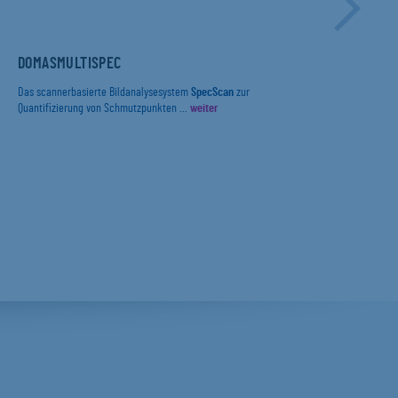
DOMASMULTISPEC
DIE
ERF
UND
INB
Das scannerbasierte Bildanalysesystem
SpecScan
zur
PRÜ
Quantifizierung von Schmutzpunkten ...
weiter
Mit 
IN 
(„Pa
Die 
Food 