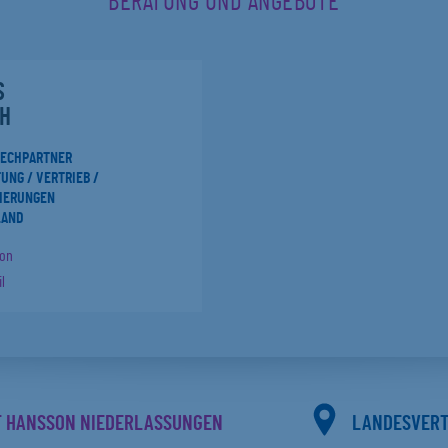
BERATUNG UND ANGEBOTE
S
H
RECHPARTNER
UNG / VERTRIEB /
IERUNGEN
LAND
fon
l
F HANSSON NIEDERLASSUNGEN
LANDESVER