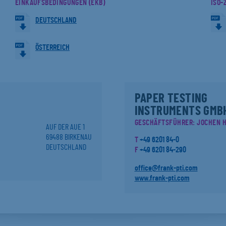
EINKAUFSBEDINGUNGEN (EKB)
ISO-
DEUTSCHLAND
ÖSTERREICH
PAPER TESTING
INSTRUMENTS GMB
GESCHÄFTSFÜHRER: JOCHEN H
AUF DER AUE 1
69488 BIRKENAU
T
+49 6201 84-0
DEUTSCHLAND
F
+49 6201 84-290
office@frank-pti.com
www.frank-pti.com