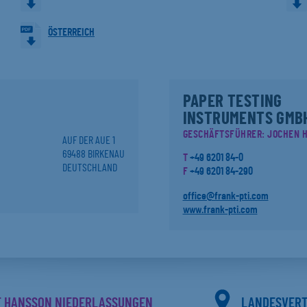
ÖSTERREICH
PAPER TESTING
INSTRUMENTS GMB
GESCHÄFTSFÜHRER: JOCHEN H
AUF DER AUE 1
69488 BIRKENAU
T
+49 6201 84-0
DEUTSCHLAND
F
+49 6201 84-290
office@frank-pti.com
www.frank-pti.com
F HANSSON NIEDERLASSUNGEN
LANDESVER