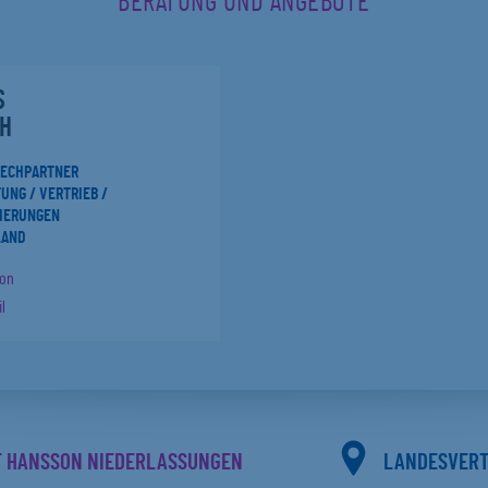
BERATUNG UND ANGEBOTE
S
H
RECHPARTNER
UNG / VERTRIEB /
IERUNGEN
LAND
fon
l
F HANSSON NIEDERLASSUNGEN
LANDESVER