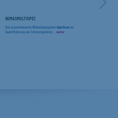
DOMASMULTISPEC
DIE
ERF
UND
INB
Das scannerbasierte Bildanalysesystem
SpecScan
zur
PRÜ
Quantifizierung von Schmutzpunkten ...
weiter
Mit 
IN 
(„Pa
Die 
Food 