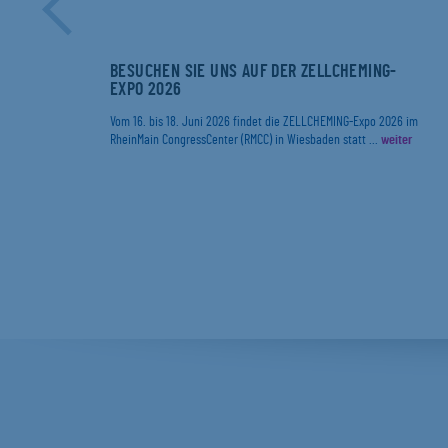
ER
BESUCHEN SIE UNS AUF DER ZELLCHEMING-
EXPO 2026
r
Vom 16. bis 18. Juni 2026 findet die ZELLCHEMING-Expo 2026 im
RheinMain CongressCenter (RMCC) in Wiesbaden statt ...
weiter