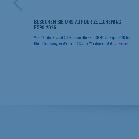
ER
BESUCHEN SIE UNS AUF DER ZELLCHEMING-
EXPO 2026
r
Vom 16. bis 18. Juni 2026 findet die ZELLCHEMING-Expo 2026 im
RheinMain CongressCenter (RMCC) in Wiesbaden statt ...
weiter