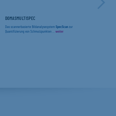
DOMASMULTISPEC
DIE
ERF
UND
INB
Das scannerbasierte Bildanalysesystem
SpecScan
zur
PRÜ
Quantifizierung von Schmutzpunkten ...
weiter
Mit 
IN 
(„Pa
Die 
Food 