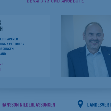
BERATUNG UND ANGEBOTE
S
H
RECHPARTNER
UNG / VERTRIEB /
IERUNGEN
LAND
fon
l
F HANSSON NIEDERLASSUNGEN
LANDESVER