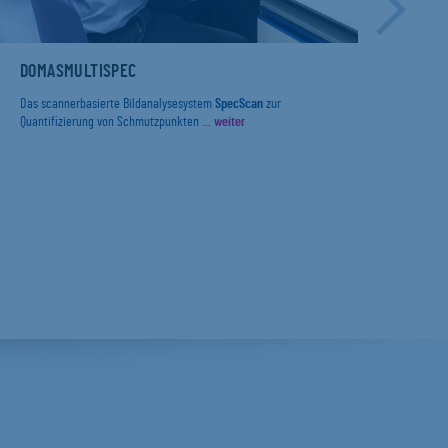
DOMASMULTISPEC
DIE
ERF
UND
INB
Das scannerbasierte Bildanalysesystem
SpecScan
zur
PRÜ
Quantifizierung von Schmutzpunkten ...
weiter
Mit 
IN 
(„Pa
Die 
Food 