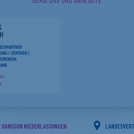
BERATUNG UND ANGEBOTE
S
H
RECHPARTNER
UNG / VERTRIEB /
IERUNGEN
LAND
fon
l
F HANSSON NIEDERLASSUNGEN
LANDESVER