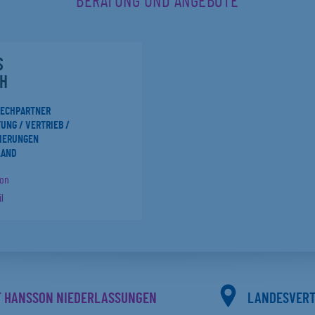
BERATUNG UND ANGEBOTE
S
H
RECHPARTNER
UNG / VERTRIEB /
IERUNGEN
LAND
fon
l
F HANSSON NIEDERLASSUNGEN
LANDESVER