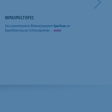
DOMASMULTISPEC
DIE
ERF
UND
INB
Das scannerbasierte Bildanalysesystem
SpecScan
zur
PRÜ
Quantifizierung von Schmutzpunkten ...
weiter
Mit 
IN 
(„Pa
Die 
Food 