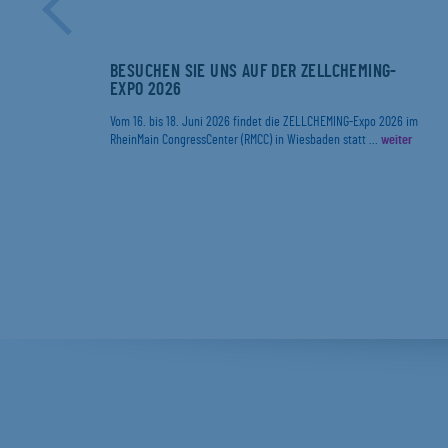
ER
BESUCHEN SIE UNS AUF DER ZELLCHEMING-
EXPO 2026
r
Vom 16. bis 18. Juni 2026 findet die ZELLCHEMING-Expo 2026 im
RheinMain CongressCenter (RMCC) in Wiesbaden statt ...
weiter