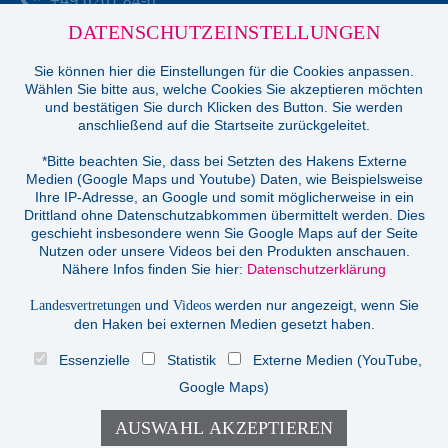
+49
6201 84-0
office
@frank-pti.com
DATENSCHUTZEINSTELLUNGEN
© 2026 FRANK-PTI GmbH
Sie können hier die Einstellungen für die Cookies anpassen.
Wählen Sie bitte aus, welche Cookies Sie akzeptieren möchten
und bestätigen Sie durch Klicken des Button. Sie werden
anschließend auf die Startseite zurückgeleitet.
Geschäftsführer:
Jochen Heidt
Handelsregister:
HRB 41137
*Bitte beachten Sie, dass bei Setzten des Hakens Externe
Medien (Google Maps und Youtube) Daten, wie Beispielsweise
Registriergericht:
Amtsgericht Darmstadt
Ihre IP-Adresse, an Google und somit möglicherweise in ein
USt-ID-Nr.:
DE812814652
Drittland ohne Datenschutzabkommen übermittelt werden. Dies
geschieht insbesondere wenn Sie Google Maps auf der Seite
Inhaltlich verantwortlich:
Nutzen oder unsere Videos bei den Produkten anschauen.
Jochen Heidt
Nähere Infos finden Sie hier:
Datenschutzerklärung
LOGIN
und
werden nur angezeigt, wenn Sie
Landesvertretungen
Videos
den Haken bei externen Medien gesetzt haben.
PASSWORT
VERGESSEN
?
Essenzielle
Statistik
Externe Medien (YouTube,
IMPRESSUM
Google Maps)
KONTAKT
DATENSCHUTZ
COOKIES