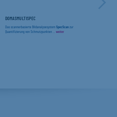
DOMASMULTISPEC
DIE
ERF
UND
INB
Das scannerbasierte Bildanalysesystem
SpecScan
zur
PRÜ
Quantifizierung von Schmutzpunkten ...
weiter
Mit 
IN 
(„Pa
Die 
Food 