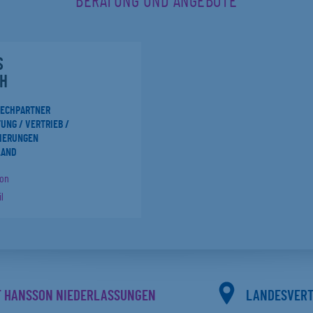
BERATUNG UND ANGEBOTE
S
H
RECHPARTNER
UNG / VERTRIEB /
IERUNGEN
LAND
fon
l
F HANSSON NIEDERLASSUNGEN
LANDESVER