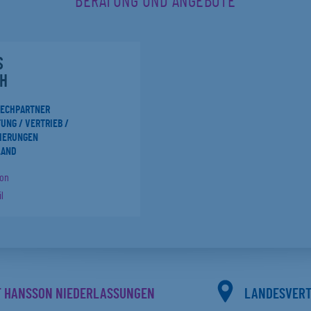
BERATUNG UND ANGEBOTE
S
H
RECHPARTNER
UNG / VERTRIEB /
IERUNGEN
LAND
fon
l
F HANSSON NIEDERLASSUNGEN
LANDESVER