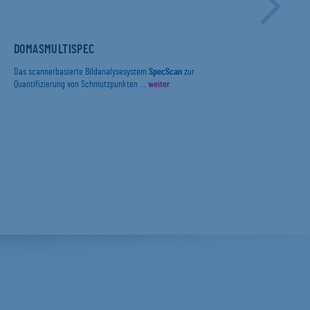
DOMASMULTISPEC
DIE
ERF
UND
INB
Das scannerbasierte Bildanalysesystem
SpecScan
zur
PRÜ
Quantifizierung von Schmutzpunkten ...
weiter
Mit 
IN 
(„Pa
Die 
Food 