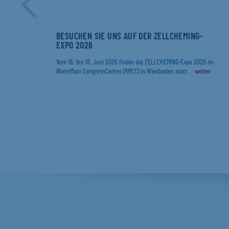
ER
BESUCHEN SIE UNS AUF DER ZELLCHEMING-
EXPO 2026
r
Vom 16. bis 18. Juni 2026 findet die ZELLCHEMING-Expo 2026 im
RheinMain CongressCenter (RMCC) in Wiesbaden statt ...
weiter